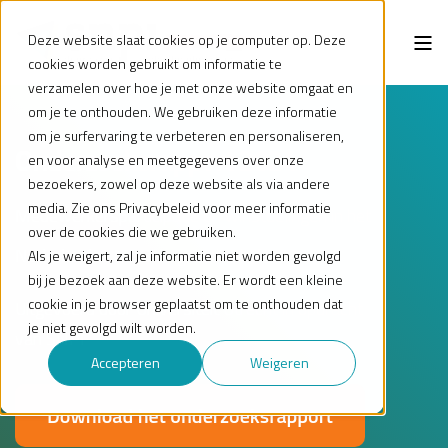
Deze website slaat cookies op je computer op. Deze
cookies worden gebruikt om informatie te
verzamelen over hoe je met onze website omgaat en
om je te onthouden. We gebruiken deze informatie
om je surfervaring te verbeteren en personaliseren,
Onderzoeksrapport 2024
en voor analyse en meetgegevens over onze
bezoekers, zowel op deze website als via andere
media. Zie ons Privacybeleid voor meer informatie
Medewerkersparticipatie en winstdelingen in het
over de cookies die we gebruiken.
Nederlandse MKB en grootbedrijf
Als je weigert, zal je informatie niet worden gevolgd
bij je bezoek aan deze website. Er wordt een kleine
cookie in je browser geplaatst om te onthouden dat
Uitgevoerd door Universiteit Utrecht in opdracht
je niet gevolgd wilt worden.
van SNPI
Accepteren
Weigeren